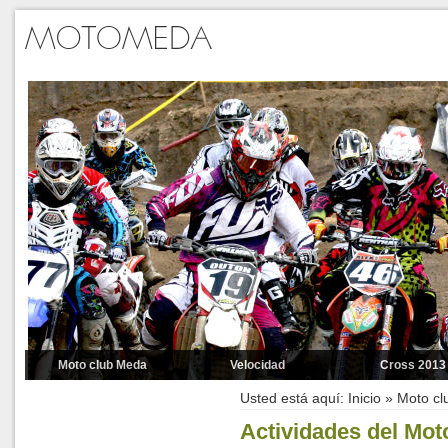
Moto club Meda
Velocidad
Cross 2013
Pilotos
BAÑEZA 2014
Cross 2012
Usted está aquí:
Inicio
»
Moto cl
Contacto
Carreras 2011
Motocross 20
Actividades del Mot