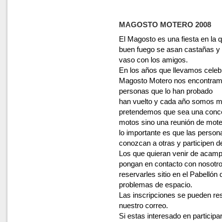
Prensa
Supercross 20
historial pruebas
Temporada 20
MAGOSTO MOTERO 2008
FOTOS MUNDI
El Magosto es una fiesta en la q
buen fuego se asan castañas y
vaso con los amigos.
En los años que llevamos celeb
Magosto Motero nos encontram
personas que lo han probado
han vuelto y cada año somos 
pretendemos que sea una conce
motos sino una reunión de mote
lo importante es que las persona
conozcan a otras y participen d
Los que quieran venir de acam
pongan en contacto con nosotr
reservarles sitio en el Pabelló
problemas de espacio.
Las inscripciones se pueden res
nuestro correo.
Si estas interesado en particip