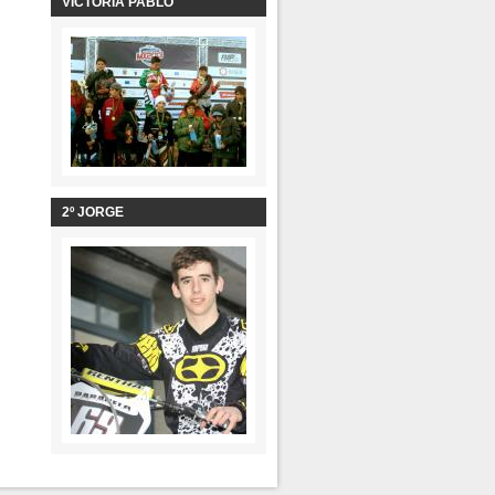
VICTORIA PABLO
2º JORGE