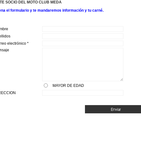
TE SOCIO DEL MOTO CLUB MEDA
Supercross 2011
ena el formulario y te mandaremos información y tu carné.
Temporada 2010
FOTOS MUNDIAL
mbre
llidos
reo electrónico *
nsaje
MAYOR DE EDAD
RECCION