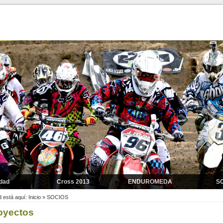
idad
Cross 2013
ENDUROMEDA
S
 2014
Cross 2012
 está aquí:
Inicio
»
SOCIOS
oyectos
s 2011
Motocross 2011