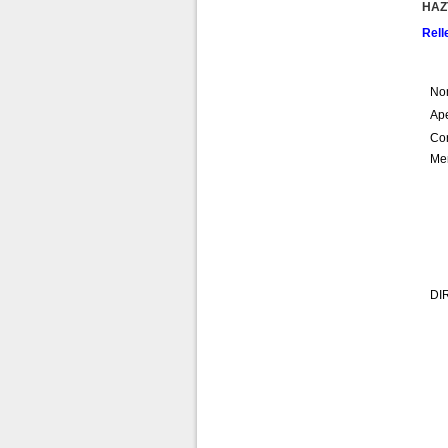
Prensa
HAZ
Rell
historial pruebas
No
Ape
Cor
Me
DI