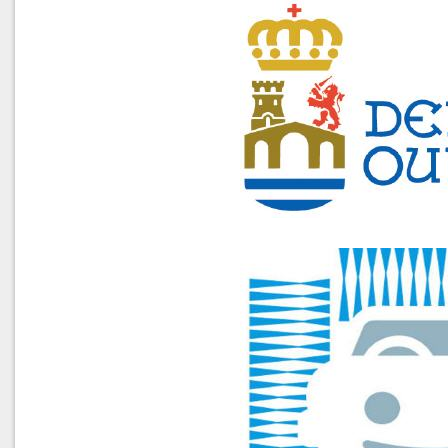
Prensa
Supercross 20
historial pruebas
Temporada 20
FOTOS MUNDI