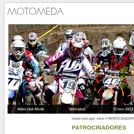
Moto club Meda
Velocidad
Cross 2013
Pilotos
BAÑEZA 2014
Cross 2012
Usted está aquí:
Inicio
»
PATROCINADOR
PATROCINADORES
Contacto
Carreras 2011
Motocross 20