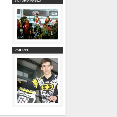
VICTORIA PABLO
2º JORGE