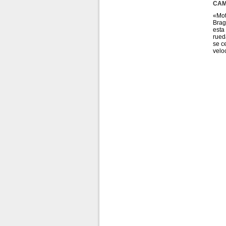
Prensa
CAM
«Mot
historial pruebas
Brag
esta
rued
se c
velo